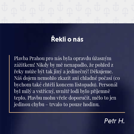
Řekli o nás
Plavba Prahou pro nás byla opravdu úžasným
zážitkem! Nikdy by mě nenapadlo, že pohled z
řeky může být tak jiný a jedinečný! Děkujeme.
Náš dojem nemohlo zkazit ani chladné počasí (co
bychom také chtěli koncem listopadu). Personál
byl milý a vstřícný, uvnitř lodi bylo příjemně
teplo. Plavbu mohu vřele doporučit, mělo to jen
jedinou chybu – trvalo to pouze hodinu.
Petr H.