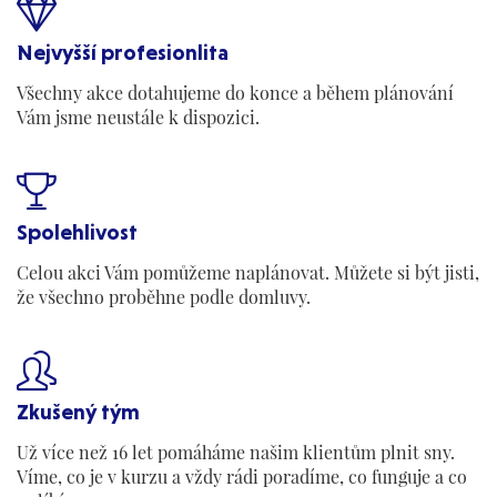

Nejvyšší profesionlita
Všechny akce dotahujeme do konce a během plánování
Vám jsme neustále k dispozici.

Spolehlivost
Celou akci Vám pomůžeme naplánovat. Můžete si být jisti,
že všechno proběhne podle domluvy.

Zkušený tým
Už více než 16 let pomáháme našim klientům plnit sny.
Víme, co je v kurzu a vždy rádi poradíme, co funguje a co