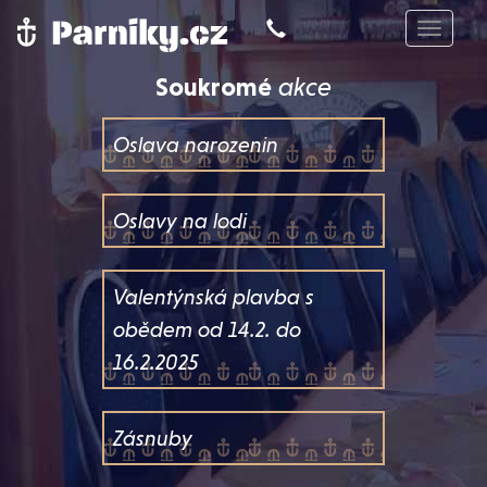
Toggle
navigat
Soukromé
akce
Oslava narozenin
Oslavy na lodi
Valentýnská plavba s
obědem od 14.2. do
16.2.2025
Zásnuby