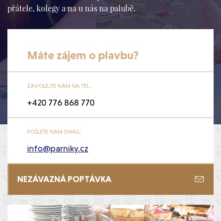
přátele, kolegy a na u nás na palubě.
Máte zájem o plavbu?
ZAVOLEJTE NÁM NA TEL.:
+420 776 868 770
POŠLETE NÁM EMAIL:
info@parniky.cz
NEZÁVAZNÁ POPTÁVKA
