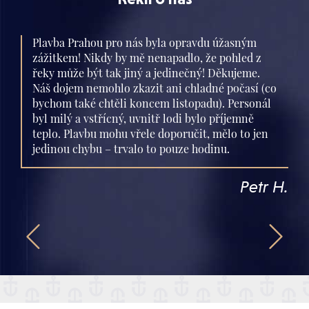
Plavba Prahou pro nás byla opravdu úžasným
zážitkem! Nikdy by mě nenapadlo, že pohled z
řeky může být tak jiný a jedinečný! Děkujeme.
Náš dojem nemohlo zkazit ani chladné počasí (co
bychom také chtěli koncem listopadu). Personál
byl milý a vstřícný, uvnitř lodi bylo příjemně
teplo. Plavbu mohu vřele doporučit, mělo to jen
jedinou chybu – trvalo to pouze hodinu.
Petr H.

