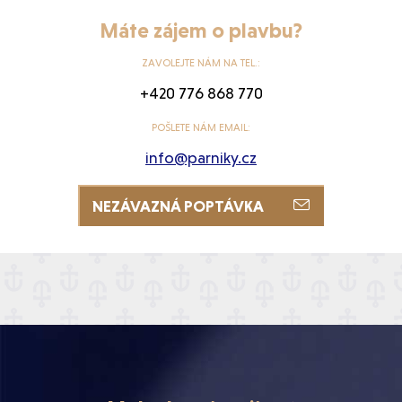
Máte zájem o plavbu?
ZAVOLEJTE NÁM NA TEL.:
+420 776 868 770
POŠLETE NÁM EMAIL:
info@parniky.cz
NEZÁVAZNÁ POPTÁVKA
